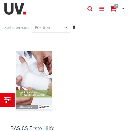
Artikel
0
Cart
Suche
In
Sortieren nach
absteigender
Reihenfolge
Einkaufen
nach
BASICS Erste Hilfe -