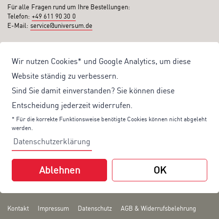
Für alle Fragen rund um Ihre Bestellungen:
Telefon:
+49 611 90 30 0
E-Mail:
service@universum.de
Ihre Vorteile
Wir nutzen Cookies* und Google Analytics, um diese
Kostenloser Versand ab 50€ Bestellwert
Website ständig zu verbessern.
Sicher Einkaufen: Rechnung, PayPal
Sind Sie damit einverstanden? Sie können diese
Produktentwicklung von eigener Fachredaktion
Entscheidung jederzeit widerrufen.
Sonderaktionen & Preisvorteile
* Für die korrekte Funktionsweise benötigte Cookies können nicht abgeleht
werden.
Aktuelle News zu unseren Shop-Angeboten
Datenschutzerklärung
Mit unserem Newsletter UV-Report informieren wir Sie regelmäßig über
aktuelle Angebote und neue Produkte:
Ablehnen
OK
Hier
geht es zu unserem Newsletter.
Kontakt
Impressum
Datenschutz
AGB & Widerrufsbelehrung