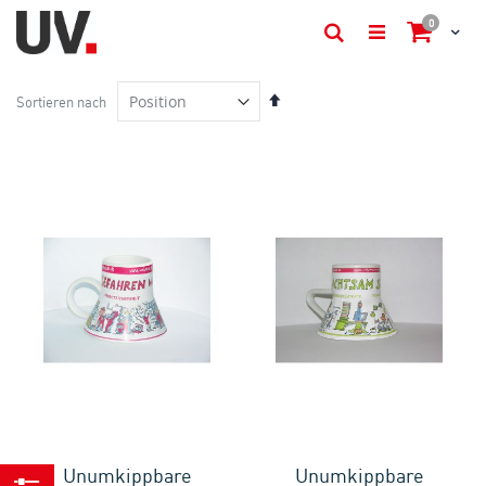
Artikel
0
Cart
Suche
In
Sortieren nach
absteigender
Reihenfolge
Unumkippbare
Unumkippbare