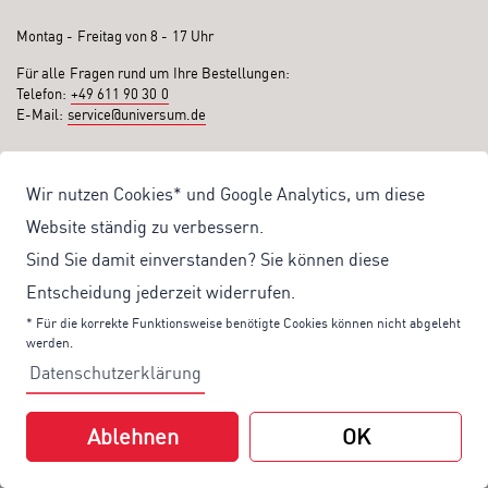
Montag - Freitag von 8 - 17 Uhr
Für alle Fragen rund um Ihre Bestellungen:
Telefon:
+49 611 90 30 0
E-Mail:
service@universum.de
Ihre Vorteile
Wir nutzen Cookies* und Google Analytics, um diese
Kostenloser Versand ab 50€ Bestellwert
Website ständig zu verbessern.
Sicher Einkaufen: Rechnung, PayPal
Sind Sie damit einverstanden? Sie können diese
Produktentwicklung von eigener Fachredaktion
Entscheidung jederzeit widerrufen.
Sonderaktionen & Preisvorteile
* Für die korrekte Funktionsweise benötigte Cookies können nicht abgeleht
werden.
Aktuelle News zu unseren Shop-Angeboten
Datenschutzerklärung
Mit unserem Newsletter UV-Report informieren wir Sie regelmäßig über
aktuelle Angebote und neue Produkte:
Ablehnen
OK
Hier
geht es zu unserem Newsletter.