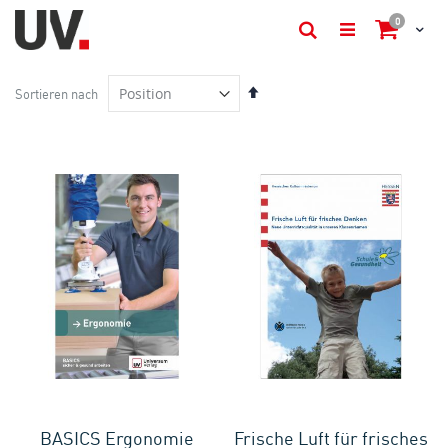
Artikel
0
Cart
Suche
In
Sortieren nach
absteigender
Reihenfolge
BASICS Ergonomie
Frische Luft für frisches