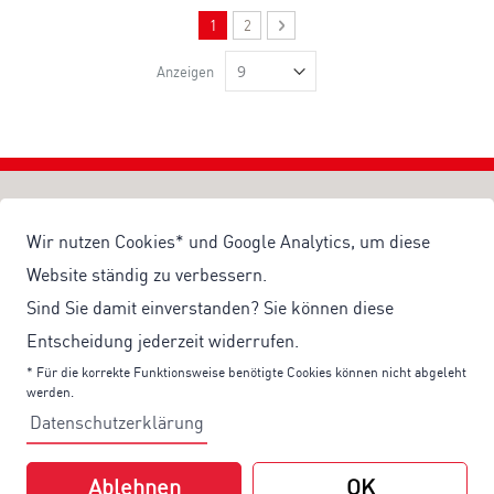
Seite
Sie lesen gerade Seite
Seite
Seite
Weiter
1
2
Anzeigen
Wir nutzen Cookies* und Google Analytics, um diese
Wir sind für Sie da!
Website ständig zu verbessern.
Montag - Freitag von 8 - 17 Uhr
Sind Sie damit einverstanden? Sie können diese
Für alle Fragen rund um Ihre Bestellungen:
Entscheidung jederzeit widerrufen.
Telefon:
+49 611 90 30 0
* Für die korrekte Funktionsweise benötigte Cookies können nicht abgeleht
E-Mail:
service@universum.de
werden.
Datenschutzerklärung
Ihre Vorteile
Kostenloser Versand ab 50€ Bestellwert
Ablehnen
OK