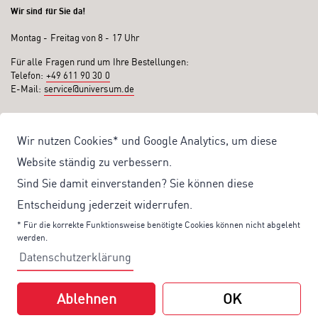
Wir sind für Sie da!
Montag - Freitag von 8 - 17 Uhr
Für alle Fragen rund um Ihre Bestellungen:
Telefon:
+49 611 90 30 0
E-Mail:
service@universum.de
Ihre Vorteile
Wir nutzen Cookies* und Google Analytics, um diese
Kostenloser Versand ab 50€ Bestellwert
Website ständig zu verbessern.
Sicher Einkaufen: Rechnung, PayPal
Sind Sie damit einverstanden? Sie können diese
Produktentwicklung von eigener Fachredaktion
Entscheidung jederzeit widerrufen.
Sonderaktionen & Preisvorteile
* Für die korrekte Funktionsweise benötigte Cookies können nicht abgeleht
werden.
Aktuelle News zu unseren Shop-Angeboten
Datenschutzerklärung
Mit unserem Newsletter UV-Report informieren wir Sie regelmäßig über
aktuelle Angebote und neue Produkte:
Ablehnen
OK
Hier
geht es zu unserem Newsletter.