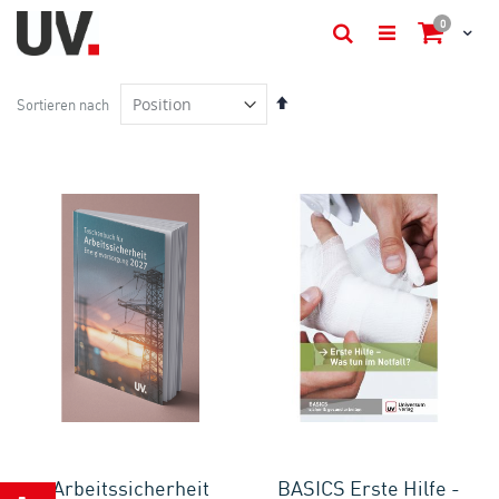
Artikel
0
Cart
Suche
In
Sortieren nach
absteigender
Reihenfolge
Arbeitssicherheit
BASICS Erste Hilfe -