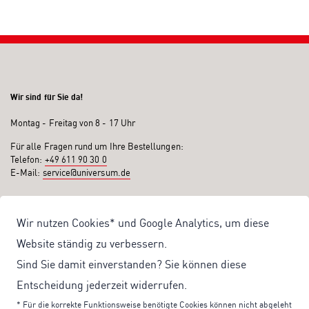
Wir sind für Sie da!
Montag - Freitag von 8 - 17 Uhr
Für alle Fragen rund um Ihre Bestellungen:
Telefon:
+49 611 90 30 0
E-Mail:
service@universum.de
Ihre Vorteile
Wir nutzen Cookies* und Google Analytics, um diese
Kostenloser Versand ab 50€ Bestellwert
Website ständig zu verbessern.
Sicher Einkaufen: Rechnung, PayPal
Sind Sie damit einverstanden? Sie können diese
Produktentwicklung von eigener Fachredaktion
Entscheidung jederzeit widerrufen.
Sonderaktionen & Preisvorteile
* Für die korrekte Funktionsweise benötigte Cookies können nicht abgeleht