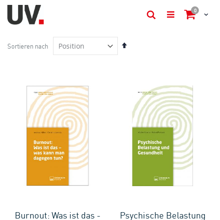
items
0
Cart
Suche
In
Sortieren nach
absteigender
Reihenfolge
Burnout: Was ist das -
Psychische Belastung