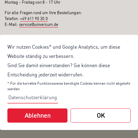
Montag - Freitag von 8 - 17 Uhr
Für alle Fragen rund um Ihre Bestellungen:
Telefon:
+49 611 90 30 0
E-Mail:
service@universum.de
Ihre Vorteile
Wir nutzen Cookies* und Google Analytics, um diese
Kostenloser Versand ab 50€ Bestellwert
Website ständig zu verbessern.
Sicher Einkaufen: Rechnung, PayPal
Sind Sie damit einverstanden? Sie können diese
Produktentwicklung von eigener Fachredaktion
Entscheidung jederzeit widerrufen.
Sonderaktionen & Preisvorteile
* Für die korrekte Funktionsweise benötigte Cookies können nicht abgeleht
werden.
Aktuelle News zu unseren Shop-Angeboten
Datenschutzerklärung
Mit unserem Newsletter UV-Report informieren wir Sie regelmäßig über
aktuelle Angebote und neue Produkte:
Ablehnen
OK
Hier
geht es zu unserem Newsletter.