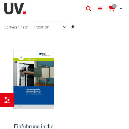
items
0
Cart
Suche
In
Sortieren nach
absteigender
Reihenfolge
Einkaufen
nach
Einführung in die