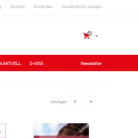
g
Kontakt
Anmelden
Kundenkonto anlegen
Artikel
0
Cart
N AKTUELL
D-GISS
Newsletter
Anzeigen