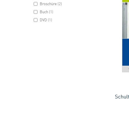
items
Broschüre
2
item
Buch
1
item
DVD
1
Schul