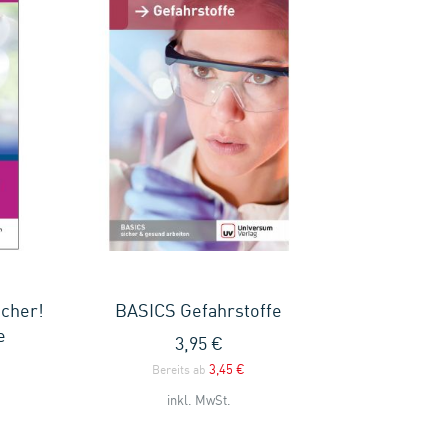
icher!
BASICS Gefahrstoffe
e
3,95 €
3,45 €
Bereits ab
inkl. MwSt.