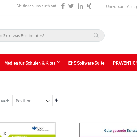
Sie finden uns auch auf:
Universum Verla
Suche
Medien für Schulen & Kitas
EHS Software Suite
PRÄVENTIO
In
 nach
absteigender
Reihenfolge