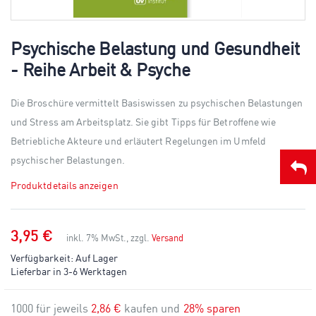
Skip
to
Psychische Belastung und Gesundheit
the
- Reihe Arbeit & Psyche
beginning
of
the
Die Broschüre vermittelt Basiswissen zu psychischen Belastungen
images
gallery
und Stress am Arbeitsplatz. Sie gibt Tipps für Betroffene wie
Betriebliche Akteure und erläutert Regelungen im Umfeld
psychischer Belastungen.
Produktdetails anzeigen
3,95 €
inkl. 7% MwSt., zzgl.
Versand
Verfügbarkeit:
Auf Lager
Lieferbar in 3-6 Werktagen
1000 für jeweils
2,86 €
kaufen und
28
% sparen