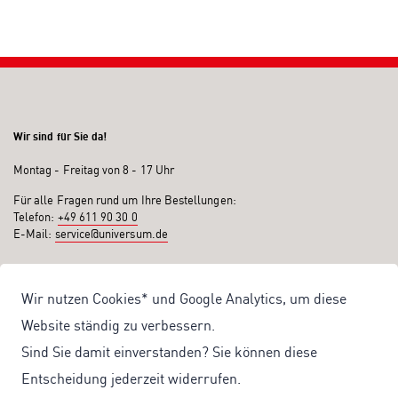
Wir sind für Sie da!
Montag - Freitag von 8 - 17 Uhr
Für alle Fragen rund um Ihre Bestellungen:
Telefon:
+49 611 90 30 0
E-Mail:
service@universum.de
Ihre Vorteile
Wir nutzen Cookies* und Google Analytics, um diese
Kostenloser Versand ab 50€ Bestellwert
Website ständig zu verbessern.
Sicher Einkaufen: Rechnung, PayPal
Sind Sie damit einverstanden? Sie können diese
Produktentwicklung von eigener Fachredaktion
Entscheidung jederzeit widerrufen.
Sonderaktionen & Preisvorteile