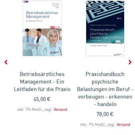
Betriebsärztliches
Praxishandbuch
Management - Ein
psychische
Leitfaden für die Praxis
Belastungen im Beruf -
vorbeugen - erkennen
45,00 €
and
- handeln
inkl. 7% MwSt., zzgl.
Versand
78,00 €
inkl. 7% MwSt., zzgl.
Versand