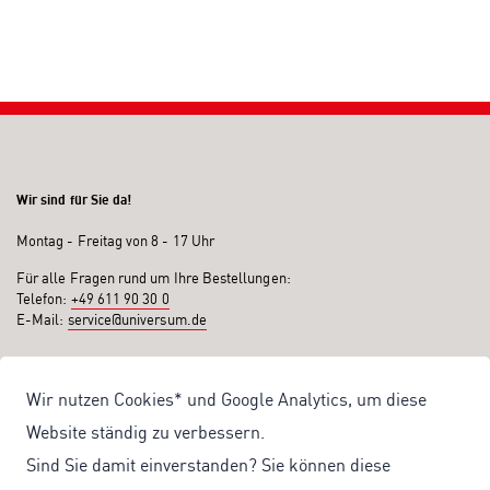
Wir sind für Sie da!
Montag - Freitag von 8 - 17 Uhr
Für alle Fragen rund um Ihre Bestellungen:
Telefon:
+49 611 90 30 0
E-Mail:
service@universum.de
Ihre Vorteile
Wir nutzen Cookies* und Google Analytics, um diese
Kostenloser Versand ab 50€ Bestellwert
Website ständig zu verbessern.
Sicher Einkaufen: Rechnung, PayPal
Sind Sie damit einverstanden? Sie können diese
Produktentwicklung von eigener Fachredaktion