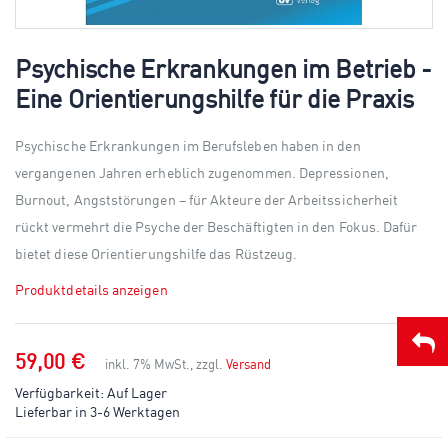
Skip
to
Psychische Erkrankungen im Betrieb -
the
Eine Orientierungshilfe für die Praxis
beginning
of
the
Psychische Erkrankungen im Berufsleben haben in den
images
gallery
vergangenen Jahren erheblich zugenommen. Depressionen,
Burnout, Angststörungen – für Akteure der Arbeitssicherheit
rückt vermehrt die Psyche der Beschäftigten in den Fokus. Dafür
bietet diese Orientierungshilfe das Rüstzeug.
Produktdetails anzeigen
59,00 €
inkl. 7% MwSt., zzgl.
Versand
Verfügbarkeit:
Auf Lager
Lieferbar in 3-6 Werktagen