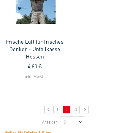
Frische Luft für frisches
Denken - Unfallkasse
Hessen
4,80 €
inkl. MwSt.
Seite
Seite
Zurück
Seite
Sie lesen gerade Seite
Seite
Seite
Weiter
1
2
3
Anzeigen
Medien für Schulen & Kitas