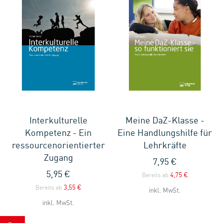
Interkulturelle
Meine DaZ-Klasse -
Kompetenz - Ein
Eine Handlungshilfe für
ressourcenorientierter
Lehrkräfte
Zugang
7,95 €
5,95 €
4,75 €
Bereits ab
3,55 €
Bereits ab
inkl. MwSt.
inkl. MwSt.