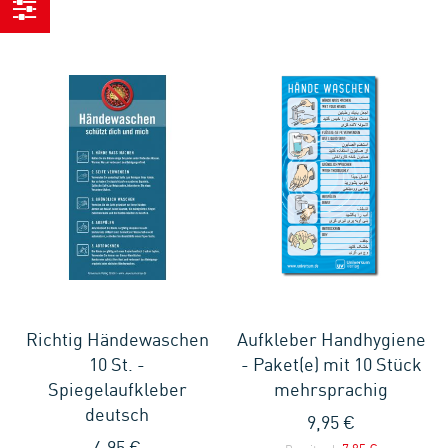
Einkaufen
nach
Richtig Händewaschen
Aufkleber Handhygiene
10 St. -
- Paket(e) mit 10 Stück
Spiegelaufkleber
mehrsprachig
deutsch
9,95 €
4,95 €