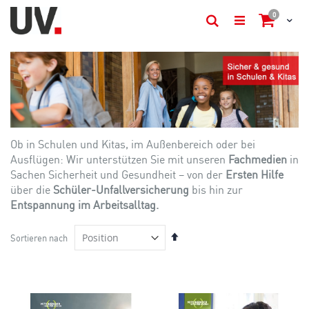
items
0
Cart
Suche
Ob in Schulen und Kitas, im Außenbereich oder bei
Ausflügen: Wir unterstützen Sie mit unseren
Fachmedien
in
Sachen Sicherheit und Gesundheit – von der
Ersten Hilfe
über die
Schüler-Unfallversicherung
bis hin zur
Entspannung im Arbeitsalltag.
In
Sortieren nach
absteigender
Reihenfolge