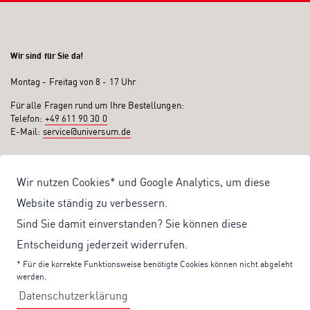
Wir sind für Sie da!
Montag - Freitag von 8 - 17 Uhr
Für alle Fragen rund um Ihre Bestellungen:
Telefon:
+49 611 90 30 0
E-Mail:
service@universum.de
Ihre Vorteile
Wir nutzen Cookies* und Google Analytics, um diese
Kostenloser Versand ab 50€ Bestellwert
Website ständig zu verbessern.
Sicher Einkaufen: Rechnung, PayPal
Sind Sie damit einverstanden? Sie können diese
Produktentwicklung von eigener Fachredaktion
Entscheidung jederzeit widerrufen.
Sonderaktionen & Preisvorteile
* Für die korrekte Funktionsweise benötigte Cookies können nicht abgeleht
werden.
Aktuelle News zu unseren Shop-Angeboten
Datenschutzerklärung
Mit unserem Newsletter UV-Report informieren wir Sie regelmäßig über