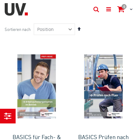
Artikel
0
Cart
Suche
In
Sortieren nach
absteigender
Reihenfolge
Einkaufen
nach
BASICS für Fach- &
BASICS Prüfen nach