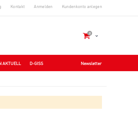
g
Kontakt
Anmelden
Kundenkonto anlegen
items
0
Cart
N AKTUELL
D-GISS
Newsletter