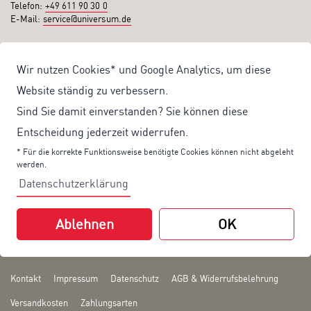
Telefon:
+49 611 90 30 0
E-Mail:
service@universum.de
Ihre Vorteile
Wir nutzen Cookies* und Google Analytics, um diese
Kostenloser Versand ab 50€ Bestellwert
Website ständig zu verbessern.
Sicher Einkaufen: Rechnung, PayPal
Sind Sie damit einverstanden? Sie können diese
Produktentwicklung von eigener Fachredaktion
Entscheidung jederzeit widerrufen.
Sonderaktionen & Preisvorteile
* Für die korrekte Funktionsweise benötigte Cookies können nicht abgeleht
werden.
Aktuelle News zu unseren Shop-Angeboten
Datenschutzerklärung
Mit unserem Newsletter UV-Report informieren wir Sie regelmäßig über
aktuelle Angebote und neue Produkte:
Ablehnen
OK
Hier
geht es zu unserem Newsletter.
Kontakt
Impressum
Datenschutz
AGB & Widerrufsbelehrung
Versandkosten
Zahlungsarten