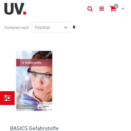
Artikel
0
Cart
Suche
In
Sortieren nach
absteigender
Reihenfolge
Einkaufen
nach
BASICS Gefahrstoffe