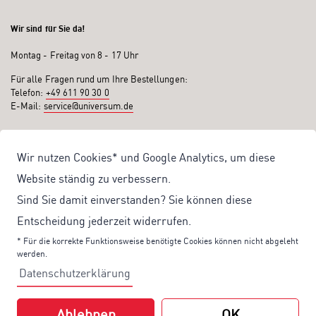
Wir sind für Sie da!
Montag - Freitag von 8 - 17 Uhr
Für alle Fragen rund um Ihre Bestellungen:
Telefon:
+49 611 90 30 0
E-Mail:
service@universum.de
Ihre Vorteile
Wir nutzen Cookies* und Google Analytics, um diese
Kostenloser Versand ab 50€ Bestellwert
Website ständig zu verbessern.
Sicher Einkaufen: Rechnung, PayPal
Sind Sie damit einverstanden? Sie können diese
Produktentwicklung von eigener Fachredaktion
Entscheidung jederzeit widerrufen.
Sonderaktionen & Preisvorteile
* Für die korrekte Funktionsweise benötigte Cookies können nicht abgeleht
werden.
Aktuelle News zu unseren Shop-Angeboten
Datenschutzerklärung
Mit unserem Newsletter UV-Report informieren wir Sie regelmäßig über
aktuelle Angebote und neue Produkte:
Ablehnen
OK