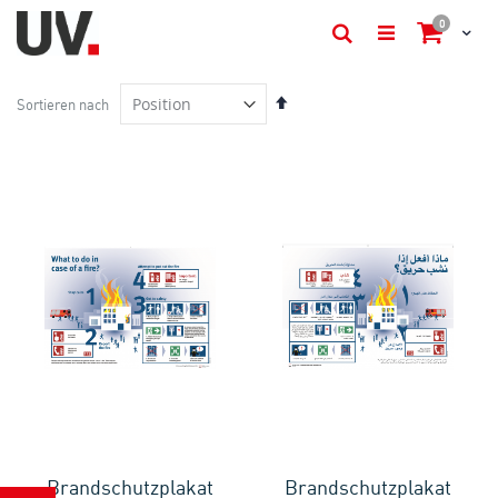
items
0
Cart
Suche
In
Sortieren nach
absteigender
Reihenfolge
Brandschutzplakat
Brandschutzplakat