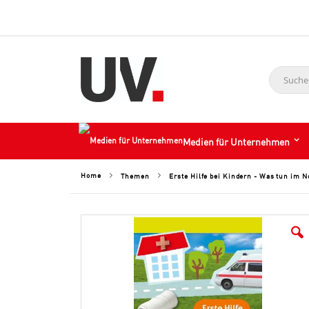
Suche
Medien für Unternehmen
Home
Erste Hilfe bei Kindern - Was tun im No
Themen
Skip
to
the
end
of
the
images
gallery