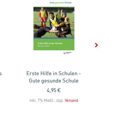
s
Erste Hilfe in Schulen -
Erste Hi
Gute gesunde Schule
mehrspr
4,95 €
9
inkl. 7% MwSt., zzgl.
Versand
inkl. 7% MwS