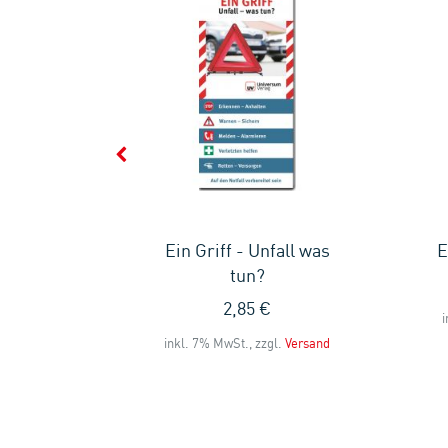
lakat -
Ein Griff - Unfall was
E
 (A3)
tun?
2,85 €
i
l.
Versand
inkl. 7% MwSt., zzgl.
Versand