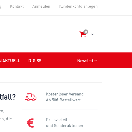
g
Kontakt
Anmelden
Kundenkonto anlegen
Artikel
0
Cart
N AKTUELL
D-GISS
Newsletter
Kostenloser Versand
fall?
Ab 50€ Bestellwert
rn,
en, die
Preisvorteile
und Sonderaktionen