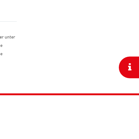
er unter
ie
ie