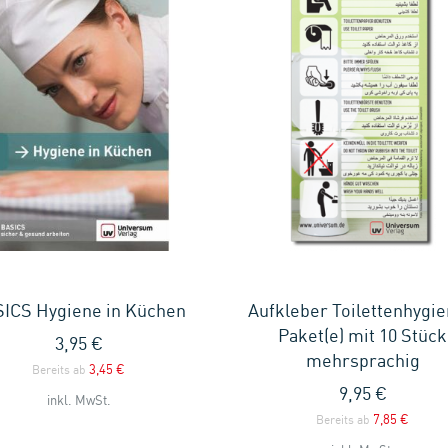
ICS Hygiene in Küchen
Aufkleber Toilettenhygie
Paket(e) mit 10 Stück
3,95 €
mehrsprachig
3,45 €
Bereits ab
9,95 €
inkl. MwSt.
7,85 €
Bereits ab