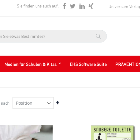
Sie finden uns auch auf:
Universum Verla
Suche
Medien für Schulen & Kitas
EHS Software Suite
PRÄVENTIO
In
 nach
absteigender
Reihenfolge