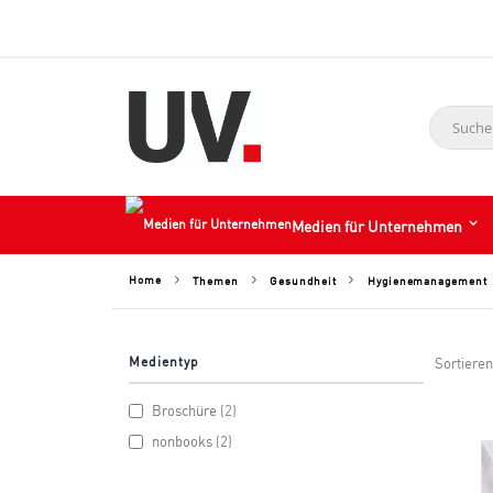
Suche
Medien für Unternehmen
Home
Hygienemanagement
Themen
Gesundheit
Medientyp
Sortieren
items
Broschüre
2
items
nonbooks
2