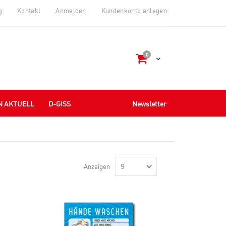
g
Kontakt
Anmelden
Kundenkonto anlegen
Artikel
0
Cart
N AKTUELL
D-GISS
Newsletter
Anzeigen