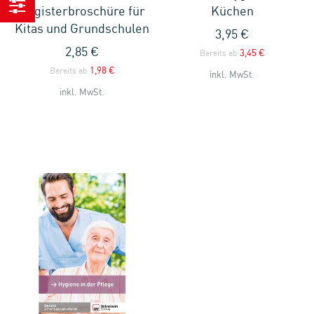
Registerbroschüre für
Küchen
Einkaufen
Kitas und Grundschulen
3,95 €
nach
2,85 €
3,45 €
Bereits ab
1,98 €
Bereits ab
inkl. MwSt.
inkl. MwSt.