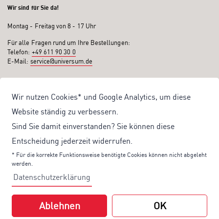
Wir sind für Sie da!
Montag - Freitag von 8 - 17 Uhr
Für alle Fragen rund um Ihre Bestellungen:
Telefon:
+49 611 90 30 0
E-Mail:
service@universum.de
Ihre Vorteile
Wir nutzen Cookies* und Google Analytics, um diese
Kostenloser Versand ab 50€ Bestellwert
Website ständig zu verbessern.
Sicher Einkaufen: Rechnung, PayPal
Sind Sie damit einverstanden? Sie können diese
Produktentwicklung von eigener Fachredaktion
Entscheidung jederzeit widerrufen.
Sonderaktionen & Preisvorteile
* Für die korrekte Funktionsweise benötigte Cookies können nicht abgeleht
werden.
Aktuelle News zu unseren Shop-Angeboten
Datenschutzerklärung
Mit unserem Newsletter UV-Report informieren wir Sie regelmäßig über
aktuelle Angebote und neue Produkte:
Ablehnen
OK
Hier
geht es zu unserem Newsletter.