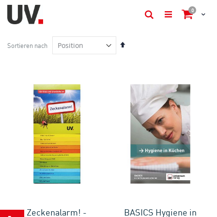
Artikel
0
Cart
Suche
In
Sortieren nach
absteigender
Reihenfolge
Zeckenalarm! -
BASICS Hygiene in