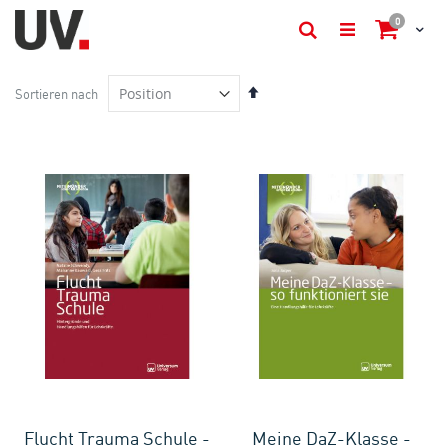
items
0
Cart
Suche
In
Sortieren nach
absteigender
Reihenfolge
Flucht Trauma Schule -
Meine DaZ-Klasse -