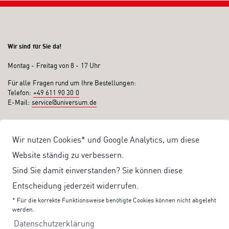
Wir sind für Sie da!
Montag - Freitag von 8 - 17 Uhr
Für alle Fragen rund um Ihre Bestellungen:
Telefon:
+49 611 90 30 0
E-Mail:
service@universum.de
Ihre Vorteile
Wir nutzen Cookies* und Google Analytics, um diese
Kostenloser Versand ab 50€ Bestellwert
Website ständig zu verbessern.
Sicher Einkaufen: Rechnung, PayPal
Sind Sie damit einverstanden? Sie können diese
Produktentwicklung von eigener Fachredaktion
Entscheidung jederzeit widerrufen.
Sonderaktionen & Preisvorteile
* Für die korrekte Funktionsweise benötigte Cookies können nicht abgeleht
werden.
Aktuelle News zu unseren Shop-Angeboten
Datenschutzerklärung