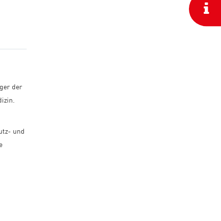
ger der
izin.
utz- und
e