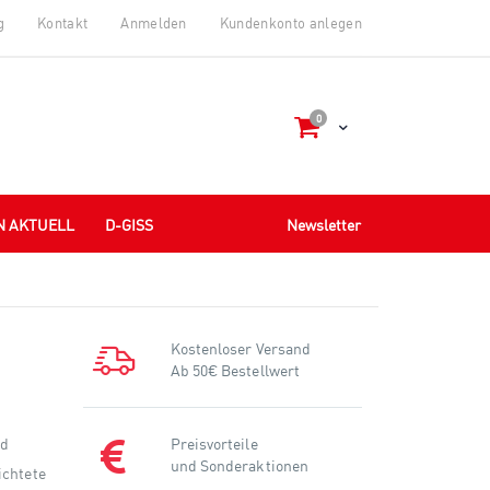
g
Kontakt
Anmelden
Kundenkonto anlegen
Artikel
0
Cart
N AKTUELL
D-GISS
Newsletter
Kostenloser Versand
Ab 50€ Bestellwert
nd
Preisvorteile
und Sonderaktionen
ichtete