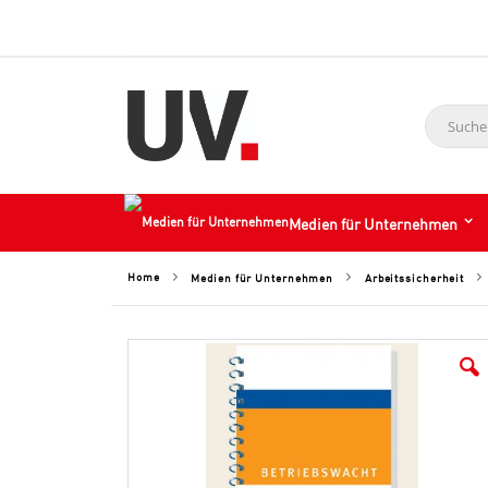
Suche
Medien für Unternehmen
Home
Medien für Unternehmen
Arbeitssicherheit
Skip
to
the
end
of
the
images
gallery