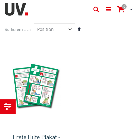
Artikel
0
Cart
Suche
In
Sortieren nach
absteigender
Reihenfolge
Einkaufen
nach
Erste Hilfe Plakat -