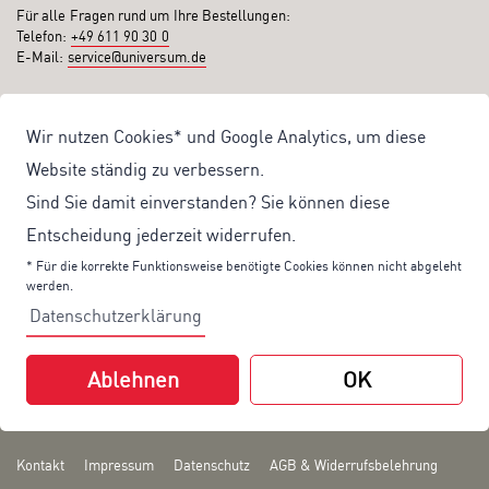
Für alle Fragen rund um Ihre Bestellungen:
Telefon:
+49 611 90 30 0
E-Mail:
service@universum.de
Ihre Vorteile
Wir nutzen Cookies* und Google Analytics, um diese
Kostenloser Versand ab 50€ Bestellwert
Website ständig zu verbessern.
Sicher Einkaufen: Rechnung, PayPal
Sind Sie damit einverstanden? Sie können diese
Produktentwicklung von eigener Fachredaktion
Entscheidung jederzeit widerrufen.
Sonderaktionen & Preisvorteile
* Für die korrekte Funktionsweise benötigte Cookies können nicht abgeleht
werden.
Aktuelle News zu unseren Shop-Angeboten
Datenschutzerklärung
Mit unserem Newsletter UV-Report informieren wir Sie regelmäßig über
aktuelle Angebote und neue Produkte:
Ablehnen
OK
Hier
geht es zu unserem Newsletter.
Kontakt
Impressum
Datenschutz
AGB & Widerrufsbelehrung