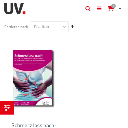
Artikel
0
Cart
Suche
In
Sortieren nach
absteigender
Reihenfolge
Einkaufen
nach
Schmerz lass nach: