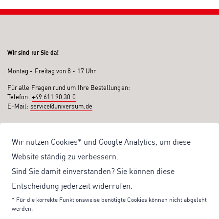
Wir sind für Sie da!
Montag - Freitag von 8 - 17 Uhr
Für alle Fragen rund um Ihre Bestellungen:
Telefon:
+49 611 90 30 0
E-Mail:
service@universum.de
Ihre Vorteile
Wir nutzen Cookies* und Google Analytics, um diese
Kostenloser Versand ab 50€ Bestellwert
Website ständig zu verbessern.
Sicher Einkaufen: Rechnung, PayPal
Sind Sie damit einverstanden? Sie können diese
Produktentwicklung von eigener Fachredaktion
Entscheidung jederzeit widerrufen.
Sonderaktionen & Preisvorteile
* Für die korrekte Funktionsweise benötigte Cookies können nicht abgeleht
werden.
Aktuelle News zu unseren Shop-Angeboten