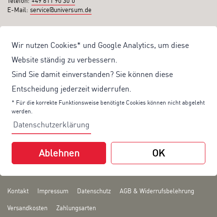
Telefon:
+49 611 90 30 0
E-Mail:
service@universum.de
Ihre Vorteile
Wir nutzen Cookies* und Google Analytics, um diese
Kostenloser Versand ab 50€ Bestellwert
Website ständig zu verbessern.
Sicher Einkaufen: Rechnung, PayPal
Sind Sie damit einverstanden? Sie können diese
Produktentwicklung von eigener Fachredaktion
Entscheidung jederzeit widerrufen.
Sonderaktionen & Preisvorteile
* Für die korrekte Funktionsweise benötigte Cookies können nicht abgeleht
werden.
Aktuelle News zu unseren Shop-Angeboten
Datenschutzerklärung
Mit unserem Newsletter UV-Report informieren wir Sie regelmäßig über
aktuelle Angebote und neue Produkte:
Ablehnen
OK
Hier
geht es zu unserem Newsletter.
Kontakt
Impressum
Datenschutz
AGB & Widerrufsbelehrung
Versandkosten
Zahlungsarten