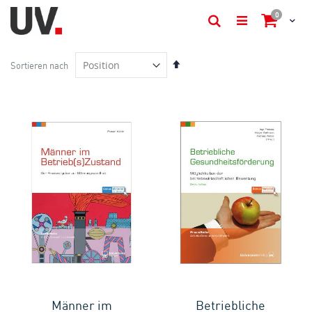
items
0
Cart
Suche
In
Sortieren nach
absteigender
Reihenfolge
Männer im
Betriebliche