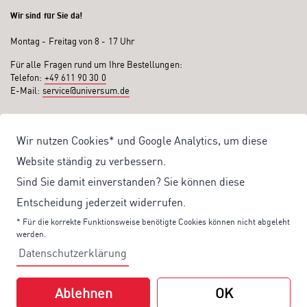
Wir sind für Sie da!
Montag - Freitag von 8 - 17 Uhr
Für alle Fragen rund um Ihre Bestellungen:
Telefon:
+49 611 90 30 0
E-Mail:
service@universum.de
Ihre Vorteile
Wir nutzen Cookies* und Google Analytics, um diese
Kostenloser Versand ab 50€ Bestellwert
Website ständig zu verbessern.
Sicher Einkaufen: Rechnung, PayPal
Sind Sie damit einverstanden? Sie können diese
Produktentwicklung von eigener Fachredaktion
Entscheidung jederzeit widerrufen.
Sonderaktionen & Preisvorteile
* Für die korrekte Funktionsweise benötigte Cookies können nicht abgeleht
werden.
Aktuelle News zu unseren Shop-Angeboten
Datenschutzerklärung
Mit unserem Newsletter UV-Report informieren wir Sie regelmäßig über
aktuelle Angebote und neue Produkte:
Ablehnen
OK
Hier
geht es zu unserem Newsletter.