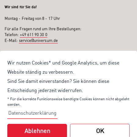
Wir sind für Sie da!
Montag - Freitag von 8 - 17 Uhr
Für alle Fragen rund um Ihre Bestellungen:
Telefon:
+49 611 90 30 0
E-Mail:
service@universum.de
Ihre Vorteile
Wir nutzen Cookies* und Google Analytics, um diese
Kostenloser Versand ab 50€ Bestellwert
Website ständig zu verbessern.
Sicher Einkaufen: Rechnung, PayPal
Sind Sie damit einverstanden? Sie können diese
Produktentwicklung von eigener Fachredaktion
Entscheidung jederzeit widerrufen.
Sonderaktionen & Preisvorteile
* Für die korrekte Funktionsweise benötigte Cookies können nicht abgeleht
werden.
Aktuelle News zu unseren Shop-Angeboten
Datenschutzerklärung
Mit unserem Newsletter UV-Report informieren wir Sie regelmäßig über
aktuelle Angebote und neue Produkte:
Ablehnen
OK
Hier
geht es zu unserem Newsletter.