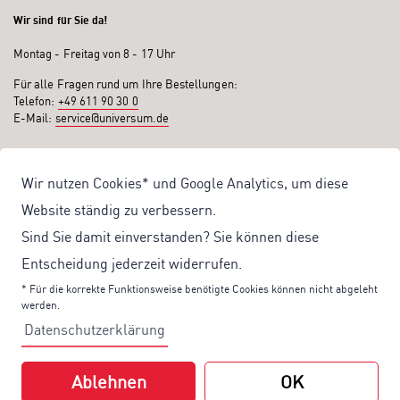
Wir sind für Sie da!
Montag - Freitag von 8 - 17 Uhr
Für alle Fragen rund um Ihre Bestellungen:
Telefon:
+49 611 90 30 0
E-Mail:
service@universum.de
Ihre Vorteile
Wir nutzen Cookies* und Google Analytics, um diese
Kostenloser Versand ab 50€ Bestellwert
Website ständig zu verbessern.
Sicher Einkaufen: Rechnung, PayPal
Sind Sie damit einverstanden? Sie können diese
Produktentwicklung von eigener Fachredaktion
Entscheidung jederzeit widerrufen.
Sonderaktionen & Preisvorteile
* Für die korrekte Funktionsweise benötigte Cookies können nicht abgeleht
werden.
Aktuelle News zu unseren Shop-Angeboten
Datenschutzerklärung
Mit unserem Newsletter UV-Report informieren wir Sie regelmäßig über
aktuelle Angebote und neue Produkte:
Ablehnen
OK
Hier
geht es zu unserem Newsletter.