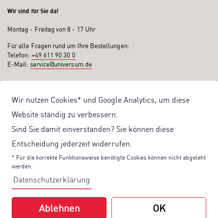
Wir sind für Sie da!
Montag - Freitag von 8 - 17 Uhr
Für alle Fragen rund um Ihre Bestellungen:
Telefon:
+49 611 90 30 0
E-Mail:
service@universum.de
Ihre Vorteile
Wir nutzen Cookies* und Google Analytics, um diese
Kostenloser Versand ab 50€ Bestellwert
Website ständig zu verbessern.
Sicher Einkaufen: Rechnung, PayPal
Sind Sie damit einverstanden? Sie können diese
Produktentwicklung von eigener Fachredaktion
Entscheidung jederzeit widerrufen.
Sonderaktionen & Preisvorteile
* Für die korrekte Funktionsweise benötigte Cookies können nicht abgeleht
werden.
Aktuelle News zu unseren Shop-Angeboten
Datenschutzerklärung
Mit unserem Newsletter UV-Report informieren wir Sie regelmäßig über
aktuelle Angebote und neue Produkte:
Ablehnen
OK
Hier
geht es zu unserem Newsletter.