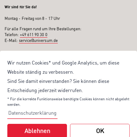
Wir sind für Sie da!
Montag - Freitag von 8 - 17 Uhr
Für alle Fragen rund um Ihre Bestellungen:
Telefon:
+49 611 90 30 0
E-Mail:
service@universum.de
Ihre Vorteile
Wir nutzen Cookies* und Google Analytics, um diese
Kostenloser Versand ab 50€ Bestellwert
Website ständig zu verbessern.
Sicher Einkaufen: Rechnung, PayPal
Sind Sie damit einverstanden? Sie können diese
Produktentwicklung von eigener Fachredaktion
Entscheidung jederzeit widerrufen.
Sonderaktionen & Preisvorteile
* Für die korrekte Funktionsweise benötigte Cookies können nicht abgeleht
werden.
Aktuelle News zu unseren Shop-Angeboten
Datenschutzerklärung
Mit unserem Newsletter UV-Report informieren wir Sie regelmäßig über
aktuelle Angebote und neue Produkte:
Ablehnen
OK
Hier
geht es zu unserem Newsletter.