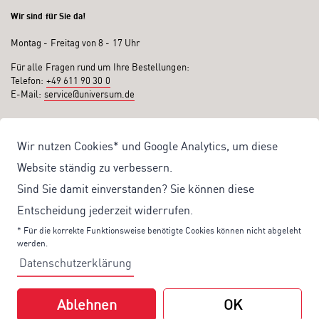
Wir sind für Sie da!
Montag - Freitag von 8 - 17 Uhr
Für alle Fragen rund um Ihre Bestellungen:
Telefon:
+49 611 90 30 0
E-Mail:
service@universum.de
Ihre Vorteile
Wir nutzen Cookies* und Google Analytics, um diese
Kostenloser Versand ab 50€ Bestellwert
Website ständig zu verbessern.
Sicher Einkaufen: Rechnung, PayPal
Sind Sie damit einverstanden? Sie können diese
Produktentwicklung von eigener Fachredaktion
Entscheidung jederzeit widerrufen.
Sonderaktionen & Preisvorteile
* Für die korrekte Funktionsweise benötigte Cookies können nicht abgeleht
werden.
Aktuelle News zu unseren Shop-Angeboten
Datenschutzerklärung
Mit unserem Newsletter UV-Report informieren wir Sie regelmäßig über
aktuelle Angebote und neue Produkte:
Ablehnen
OK
Hier
geht es zu unserem Newsletter.