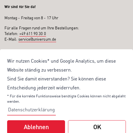
Wir sind für Sie da!
Montag - Freitag von 8 - 17 Uhr
Für alle Fragen rund um Ihre Bestellungen:
Telefon:
+49 611 90 30 0
E-Mail:
service@universum.de
Ihre Vorteile
Wir nutzen Cookies* und Google Analytics, um diese
Kostenloser Versand ab 50€ Bestellwert
Website ständig zu verbessern.
Sicher Einkaufen: Rechnung, PayPal
Sind Sie damit einverstanden? Sie können diese
Produktentwicklung von eigener Fachredaktion
Entscheidung jederzeit widerrufen.
Sonderaktionen & Preisvorteile
* Für die korrekte Funktionsweise benötigte Cookies können nicht abgeleht
werden.
Aktuelle News zu unseren Shop-Angeboten
Datenschutzerklärung
Mit unserem Newsletter UV-Report informieren wir Sie regelmäßig über
aktuelle Angebote und neue Produkte:
Ablehnen
OK
Hier
geht es zu unserem Newsletter.