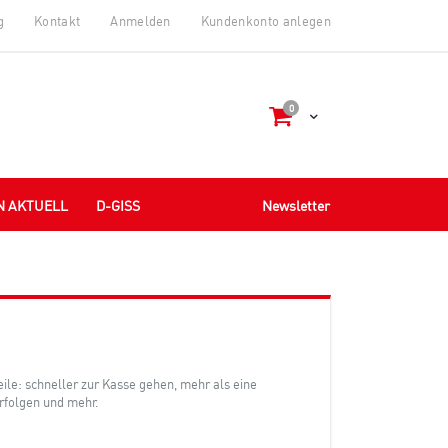
g
Kontakt
Anmelden
Kundenkonto anlegen
Artikel
0
Cart
N AKTUELL
D-GISS
Newsletter
teile: schneller zur Kasse gehen, mehr als eine
rfolgen und mehr.