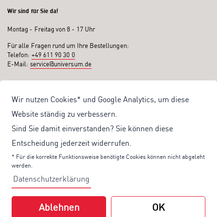
Wir sind für Sie da!
Montag - Freitag von 8 - 17 Uhr
Für alle Fragen rund um Ihre Bestellungen:
Telefon:
+49 611 90 30 0
E-Mail:
service@universum.de
Ihre Vorteile
Wir nutzen Cookies* und Google Analytics, um diese
Kostenloser Versand ab 50€ Bestellwert
Website ständig zu verbessern.
Sicher Einkaufen: Rechnung, PayPal
Sind Sie damit einverstanden? Sie können diese
Produktentwicklung von eigener Fachredaktion
Entscheidung jederzeit widerrufen.
Sonderaktionen & Preisvorteile
* Für die korrekte Funktionsweise benötigte Cookies können nicht abgeleht
werden.
Aktuelle News zu unseren Shop-Angeboten
Datenschutzerklärung
Mit unserem Newsletter UV-Report informieren wir Sie regelmäßig über
aktuelle Angebote und neue Produkte:
Ablehnen
OK
Hier
geht es zu unserem Newsletter.