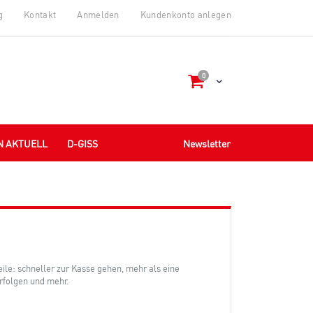
g
Kontakt
Anmelden
Kundenkonto anlegen
items
0
Cart
N AKTUELL
D-GISS
Newsletter
teile: schneller zur Kasse gehen, mehr als eine
rfolgen und mehr.