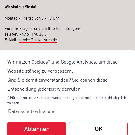
Wir sind für Sie da!
Montag - Freitag von 8 - 17 Uhr
Für alle Fragen rund um Ihre Bestellungen:
Telefon:
+49 611 90 30 0
E-Mail:
service@universum.de
Ihre Vorteile
Wir nutzen Cookies* und Google Analytics, um diese
Kostenloser Versand ab 50€ Bestellwert
Website ständig zu verbessern.
Sicher Einkaufen: Rechnung, PayPal
Sind Sie damit einverstanden? Sie können diese
Produktentwicklung von eigener Fachredaktion
Entscheidung jederzeit widerrufen.
Sonderaktionen & Preisvorteile
* Für die korrekte Funktionsweise benötigte Cookies können nicht abgeleht
werden.
Aktuelle News zu unseren Shop-Angeboten
Datenschutzerklärung
Mit unserem Newsletter UV-Report informieren wir Sie regelmäßig über
aktuelle Angebote und neue Produkte:
Ablehnen
OK
Hier
geht es zu unserem Newsletter.