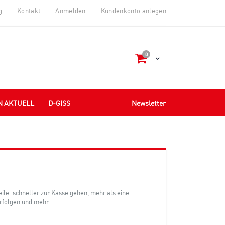
g
Kontakt
Anmelden
Kundenkonto anlegen
Artikel
0
Cart
N AKTUELL
D-GISS
Newsletter
teile: schneller zur Kasse gehen, mehr als eine
rfolgen und mehr.