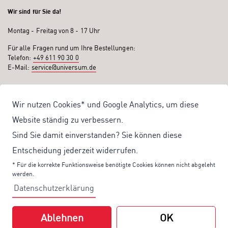
Wir sind für Sie da!
Montag - Freitag von 8 - 17 Uhr
Für alle Fragen rund um Ihre Bestellungen:
Telefon:
+49 611 90 30 0
E-Mail:
service@universum.de
Ihre Vorteile
Wir nutzen Cookies* und Google Analytics, um diese
Kostenloser Versand ab 50€ Bestellwert
Website ständig zu verbessern.
Sicher Einkaufen: Rechnung, PayPal
Sind Sie damit einverstanden? Sie können diese
Produktentwicklung von eigener Fachredaktion
Entscheidung jederzeit widerrufen.
Sonderaktionen & Preisvorteile
* Für die korrekte Funktionsweise benötigte Cookies können nicht abgeleht
werden.
Aktuelle News zu unseren Shop-Angeboten
Datenschutzerklärung
Mit unserem Newsletter UV-Report informieren wir Sie regelmäßig über
aktuelle Angebote und neue Produkte:
Ablehnen
OK
Hier
geht es zu unserem Newsletter.