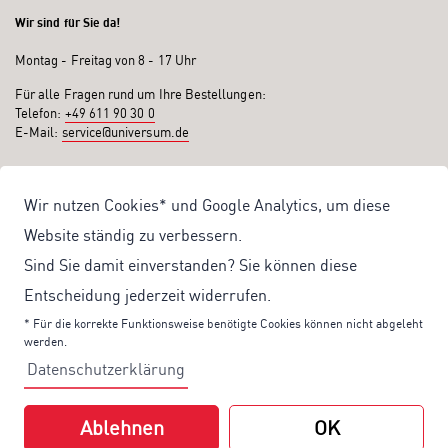
Wir sind für Sie da!
Montag - Freitag von 8 - 17 Uhr
Für alle Fragen rund um Ihre Bestellungen:
Telefon:
+49 611 90 30 0
E-Mail:
service@universum.de
Ihre Vorteile
Wir nutzen Cookies* und Google Analytics, um diese
Kostenloser Versand ab 50€ Bestellwert
Website ständig zu verbessern.
Sicher Einkaufen: Rechnung, PayPal
Sind Sie damit einverstanden? Sie können diese
Produktentwicklung von eigener Fachredaktion
Entscheidung jederzeit widerrufen.
Sonderaktionen & Preisvorteile
* Für die korrekte Funktionsweise benötigte Cookies können nicht abgeleht
werden.
Aktuelle News zu unseren Shop-Angeboten
Datenschutzerklärung
Mit unserem Newsletter UV-Report informieren wir Sie regelmäßig über
aktuelle Angebote und neue Produkte:
Ablehnen
OK
Hier
geht es zu unserem Newsletter.