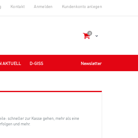
g
Kontakt
Anmelden
Kundenkonto anlegen
Artikel
0
Cart
N AKTUELL
D-GISS
Newsletter
teile: schneller zur Kasse gehen, mehr als eine
rfolgen und mehr.