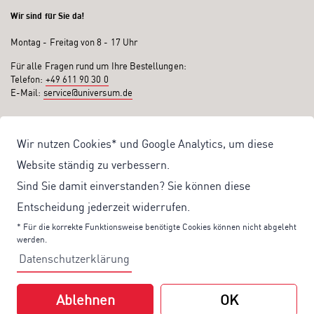
Wir sind für Sie da!
Montag - Freitag von 8 - 17 Uhr
Für alle Fragen rund um Ihre Bestellungen:
Telefon:
+49 611 90 30 0
E-Mail:
service@universum.de
Ihre Vorteile
Wir nutzen Cookies* und Google Analytics, um diese
Kostenloser Versand ab 50€ Bestellwert
Website ständig zu verbessern.
Sicher Einkaufen: Rechnung, PayPal
Sind Sie damit einverstanden? Sie können diese
Produktentwicklung von eigener Fachredaktion
Entscheidung jederzeit widerrufen.
Sonderaktionen & Preisvorteile
* Für die korrekte Funktionsweise benötigte Cookies können nicht abgeleht
werden.
Aktuelle News zu unseren Shop-Angeboten
Datenschutzerklärung
Mit unserem Newsletter UV-Report informieren wir Sie regelmäßig über
aktuelle Angebote und neue Produkte:
Ablehnen
OK
Hier
geht es zu unserem Newsletter.