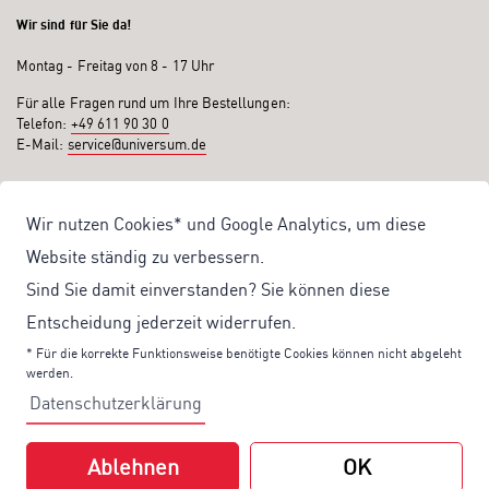
Wir sind für Sie da!
Montag - Freitag von 8 - 17 Uhr
Für alle Fragen rund um Ihre Bestellungen:
Telefon:
+49 611 90 30 0
E-Mail:
service@universum.de
Ihre Vorteile
Wir nutzen Cookies* und Google Analytics, um diese
Kostenloser Versand ab 50€ Bestellwert
Website ständig zu verbessern.
Sicher Einkaufen: Rechnung, PayPal
Sind Sie damit einverstanden? Sie können diese
Produktentwicklung von eigener Fachredaktion
Entscheidung jederzeit widerrufen.
Sonderaktionen & Preisvorteile
* Für die korrekte Funktionsweise benötigte Cookies können nicht abgeleht
werden.
Aktuelle News zu unseren Shop-Angeboten
Datenschutzerklärung
Mit unserem Newsletter UV-Report informieren wir Sie regelmäßig über
aktuelle Angebote und neue Produkte:
Ablehnen
OK
Hier
geht es zu unserem Newsletter.