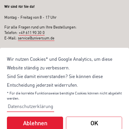
Wir sind für Sie da!
Montag - Freitag von 8 - 17 Uhr
Für alle Fragen rund um Ihre Bestellungen:
Telefon:
+49 611 90 30 0
E-Mail:
service@universum.de
Ihre Vorteile
Wir nutzen Cookies* und Google Analytics, um diese
Kostenloser Versand ab 50€ Bestellwert
Website ständig zu verbessern.
Sicher Einkaufen: Rechnung, PayPal
Sind Sie damit einverstanden? Sie können diese
Produktentwicklung von eigener Fachredaktion
Entscheidung jederzeit widerrufen.
Sonderaktionen & Preisvorteile
* Für die korrekte Funktionsweise benötigte Cookies können nicht abgeleht
werden.
Aktuelle News zu unseren Shop-Angeboten
Datenschutzerklärung
Mit unserem Newsletter UV-Report informieren wir Sie regelmäßig über
aktuelle Angebote und neue Produkte:
Ablehnen
OK
Hier
geht es zu unserem Newsletter.