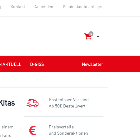
g
Kontakt
Anmelden
Kundenkonto anlegen
Artikel
0
Cart
N AKTUELL
D-GISS
Newsletter
Kostenloser Versand
Kitas
Ab 50€ Bestellwert
on einem
Preisvorteile
und Sonderaktionen
n Kind