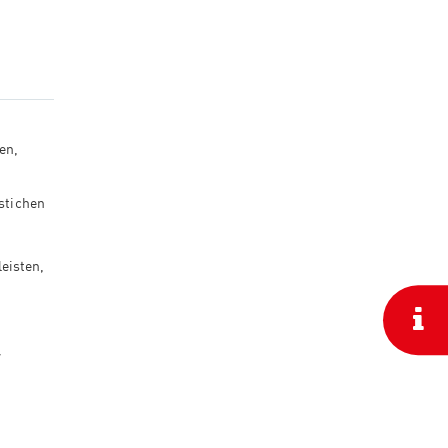
en,
stichen
leisten,
d
r