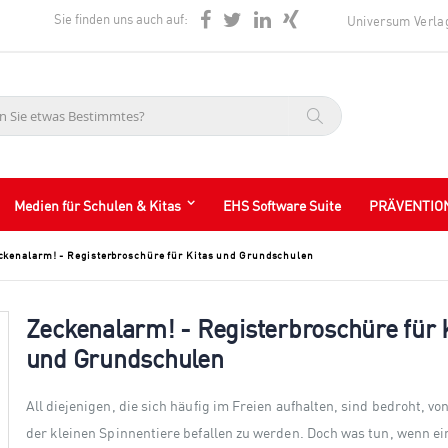
Sie finden uns auch auf:
Universum Verla
Suche
Medien für Schulen & Kitas
EHS Software Suite
PRÄVENTIO
ckenalarm! - Registerbroschüre für Kitas und Grundschulen
Zeckenalarm! - Registerbroschüre für 
und Grundschulen
All diejenigen, die sich häufig im Freien aufhalten, sind bedroht, v
der kleinen Spinnentiere befallen zu werden. Doch was tun, wenn ei