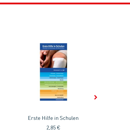
Erste Hilfe in Schulen
Achtsam
Schule - 
2,85 €