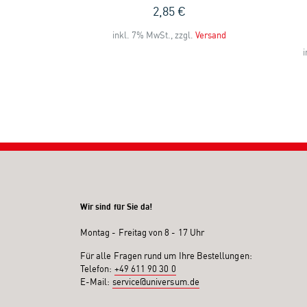
en und
2,85 €
r
inkl. 7% MwSt., zzgl.
Versand
i
l.
Versand
Wir sind für Sie da!
Montag - Freitag von 8 - 17 Uhr
Für alle Fragen rund um Ihre Bestellungen:
Telefon:
+49 611 90 30 0
E-Mail:
service@universum.de