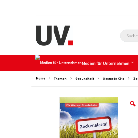
Suche
Medien für Unternehmen
Home
Ze
Themen
Gesundheit
Gesunde Kita
Skip
to
the
end
of
the
images
gallery