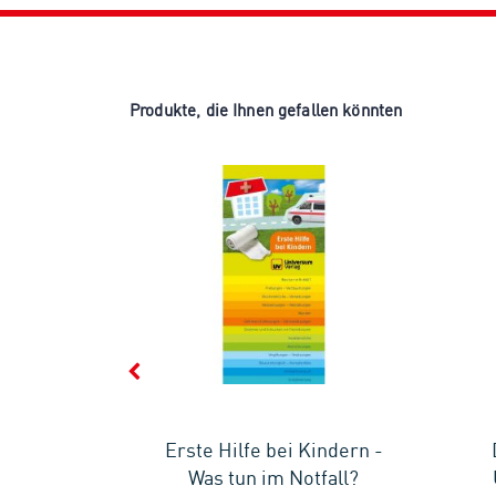
Produkte, die Ihnen gefallen könnten
ch den
Erste Hilfe bei Kindern -
chüre für
Was tun im Notfall?