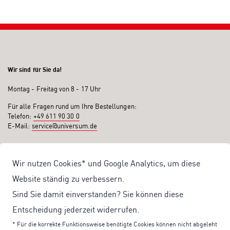
Wir sind für Sie da!
Montag - Freitag von 8 - 17 Uhr
Für alle Fragen rund um Ihre Bestellungen:
Telefon:
+49 611 90 30 0
E-Mail:
service@universum.de
Ihre Vorteile
Wir nutzen Cookies* und Google Analytics, um diese
Kostenloser Versand ab 50€ Bestellwert
Website ständig zu verbessern.
Sicher Einkaufen: Rechnung, PayPal
Sind Sie damit einverstanden? Sie können diese
Produktentwicklung von eigener Fachredaktion
Entscheidung jederzeit widerrufen.
Sonderaktionen & Preisvorteile
* Für die korrekte Funktionsweise benötigte Cookies können nicht abgeleht