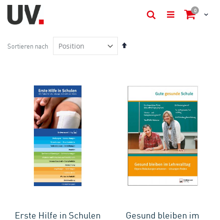
Artikel
0
Cart
Suche
In
Sortieren nach
absteigender
Reihenfolge
Erste Hilfe in Schulen
Gesund bleiben im