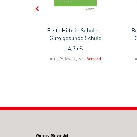
ben im
Erste Hilfe in Schulen -
Be
- Gute
Gute gesunde Schule
hule
4,95 €
inkl. 7% MwSt., zzgl.
Versand
i
l.
Versand
Wir sind für Sie da!