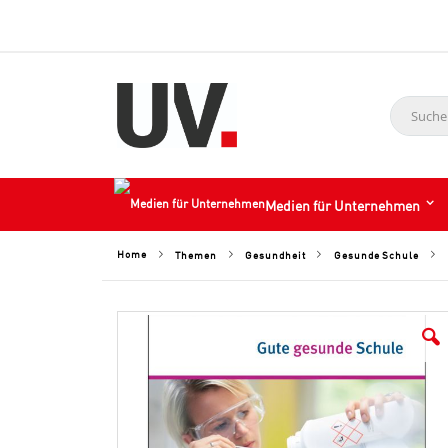
Suche
Medien für Unternehmen
Home
Themen
Gesundheit
Gesunde Schule
Skip
to
the
end
of
the
images
gallery