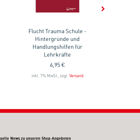
Flucht Trauma Schule -
Inter
Hintergründe und
Kompet
Handlungshilfen für
ressource
Lehrkräfte
Z
6,95 €
5
inkl. 7% MwSt., zzgl.
Versand
inkl. 7% MwS
uelle News zu unseren Shop-Angeboten