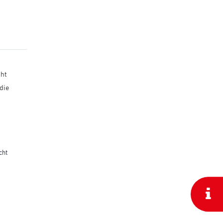
cht
die
cht