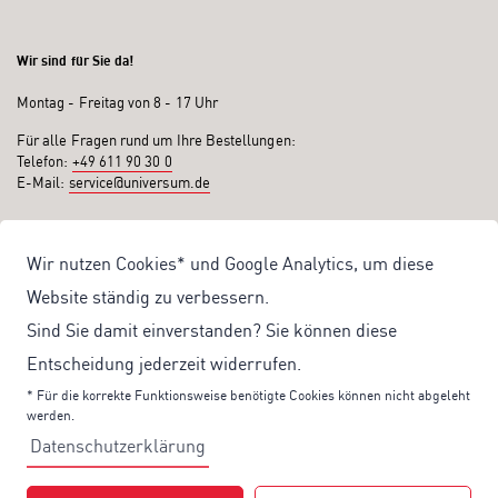
Wir sind für Sie da!
Montag - Freitag von 8 - 17 Uhr
Für alle Fragen rund um Ihre Bestellungen:
Telefon:
+49 611 90 30 0
E-Mail:
service@universum.de
Ihre Vorteile
Wir nutzen Cookies* und Google Analytics, um diese
Kostenloser Versand ab 50€ Bestellwert
Website ständig zu verbessern.
Sicher Einkaufen: Rechnung, PayPal
Sind Sie damit einverstanden? Sie können diese
Produktentwicklung von eigener Fachredaktion
Entscheidung jederzeit widerrufen.
Sonderaktionen & Preisvorteile
* Für die korrekte Funktionsweise benötigte Cookies können nicht abgeleht
werden.
Aktuelle News zu unseren Shop-Angeboten
Datenschutzerklärung
Mit unserem Newsletter UV-Report informieren wir Sie regelmäßig über
aktuelle Angebote und neue Produkte: