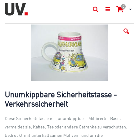
Artikel
0
Cart
Suche
Skip
to
the
end
of
the
images
gallery
Skip
to
Unumkippbare Sicherheitstasse -
the
Verkehrssicherheit
beginning
of
the
Diese Sicherheitstasse ist „unumkippbar“. Mit breiter Basis
images
gallery
vermeidet sie, Kaffee, Tee oder andere Getränke zu verschütten.
Bedruckt mit unterhaltsamen Motiven rund um die