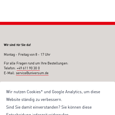
Wir sind für Sie da!
Montag - Freitag von 8 - 17 Uhr
Für alle Fragen rund um Ihre Bestellungen:
Telefon:
+49 611 90 30 0
E-Mail:
service@universum.de
Ihre Vorteile
Wir nutzen Cookies* und Google Analytics, um diese
Kostenloser Versand ab 50€ Bestellwert
Website ständig zu verbessern.
Sicher Einkaufen: Rechnung, PayPal
Sind Sie damit einverstanden? Sie können diese
Produktentwicklung von eigener Fachredaktion
Entscheidung jederzeit widerrufen.