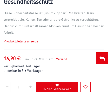
Gesundheitsschutz
beginning
of
the
Diese Sicherheitstasse ist „unumkippbar“. Mit breiter Basis
images
gallery
vermeidet sie, Kaffee, Tee oder andere Getränke zu verschütten.
Bedruckt mit unterhaltsamen Motiven rund um Gesundheit bei der
Arbeit.
Produktdetails anzeigen
16,90 €
inkl. 19% MwSt., zzgl.
Versand
Verfügbarkeit:
Auf Lager
Lieferbar in 3-6 Werktagen
In den Warenkorb