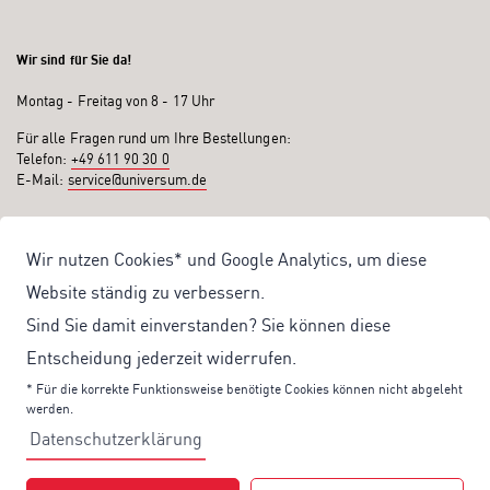
Wir sind für Sie da!
Montag - Freitag von 8 - 17 Uhr
Für alle Fragen rund um Ihre Bestellungen:
Telefon:
+49 611 90 30 0
E-Mail:
service@universum.de
Ihre Vorteile
Wir nutzen Cookies* und Google Analytics, um diese
Kostenloser Versand ab 50€ Bestellwert
Website ständig zu verbessern.
Sicher Einkaufen: Rechnung, PayPal
Sind Sie damit einverstanden? Sie können diese
Produktentwicklung von eigener Fachredaktion
Entscheidung jederzeit widerrufen.
Sonderaktionen & Preisvorteile
* Für die korrekte Funktionsweise benötigte Cookies können nicht abgeleht
werden.
Aktuelle News zu unseren Shop-Angeboten
Datenschutzerklärung
Mit unserem Newsletter UV-Report informieren wir Sie regelmäßig über
aktuelle Angebote und neue Produkte: