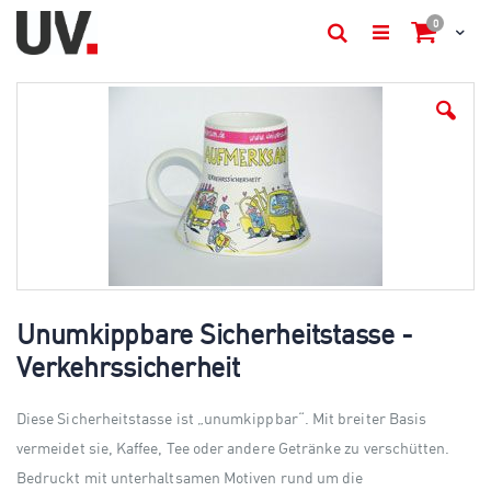
Artikel
0
Cart
Suche
Skip
to
the
end
of
the
images
gallery
Skip
to
Unumkippbare Sicherheitstasse -
the
Verkehrssicherheit
beginning
of
the
Diese Sicherheitstasse ist „unumkippbar“. Mit breiter Basis
images
gallery
vermeidet sie, Kaffee, Tee oder andere Getränke zu verschütten.
Bedruckt mit unterhaltsamen Motiven rund um die