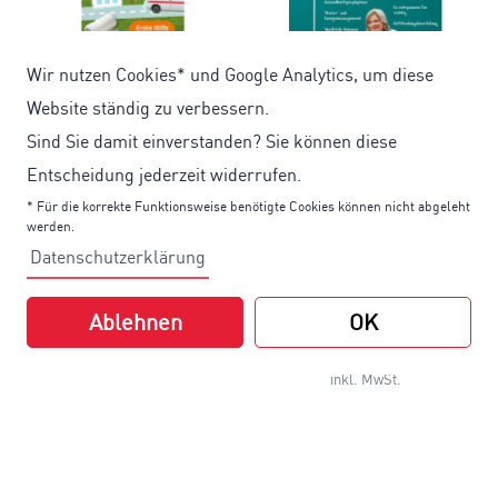
Wir nutzen Cookies* und Google Analytics, um diese
Website ständig zu verbessern.
Sind Sie damit einverstanden? Sie können diese
Entscheidung jederzeit widerrufen.
* Für die korrekte Funktionsweise benötigte Cookies können nicht abgeleht
Erste Hilfe bei Kindern
Gesund bleiben im
werden.
- Was tun im Notfall?
Lehreralltag - Gute
Datenschutzerklärung
gesunde Schule
2,85 €
4,95 €
Ablehnen
OK
1,98 €
Bereits ab
3,80 €
Bereits ab
inkl. MwSt.
inkl. MwSt.