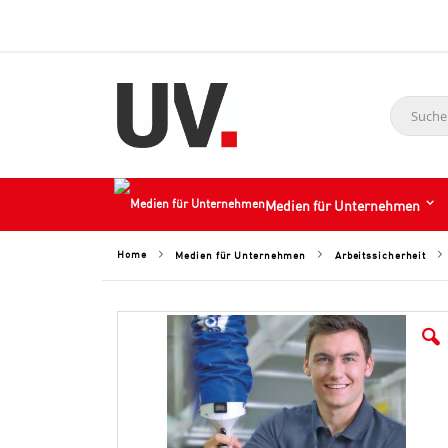
Suche
Medien für Unternehmen
Home
Medien für Unternehmen
Arbeitssicherheit
Skip
to
the
end
of
the
images
gallery