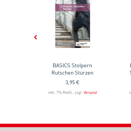
in den
BASICS Stolpern
Rutschen Stürzen
3,95 €
l.
Versand
inkl. 7% MwSt., zzgl.
Versand
i