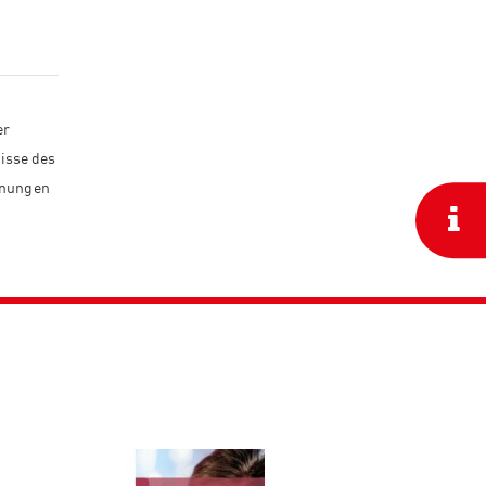
er
nisse des
hnungen