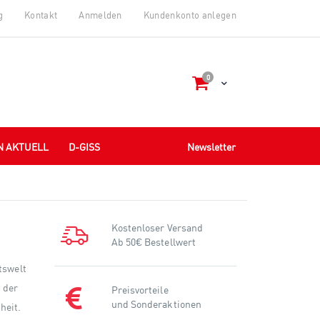
g
Kontakt
Anmelden
Kundenkonto anlegen
Artikel
0
Cart
N AKTUELL
D-GISS
Newsletter
Kostenloser Versand
Ab 50€ Bestellwert
tswelt
 der
Preisvorteile
und Sonderaktionen
heit.