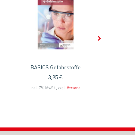
BASICS Gefahrstoffe
BASI
3,95 €
3
inkl. 7% MwSt., zzgl.
Versand
inkl. 7% MwS