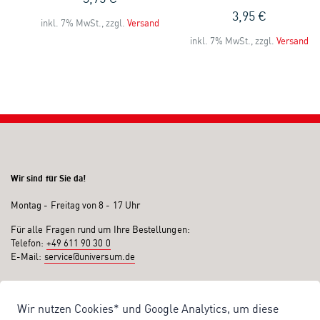
3,95 €
inkl. 7% MwSt., zzgl.
Versand
and
inkl. 7% MwSt., zzgl.
Versand
Wir sind für Sie da!
Montag - Freitag von 8 - 17 Uhr
Für alle Fragen rund um Ihre Bestellungen:
Telefon:
+49 611 90 30 0
E-Mail:
service@universum.de
Ihre Vorteile
Wir nutzen Cookies* und Google Analytics, um diese