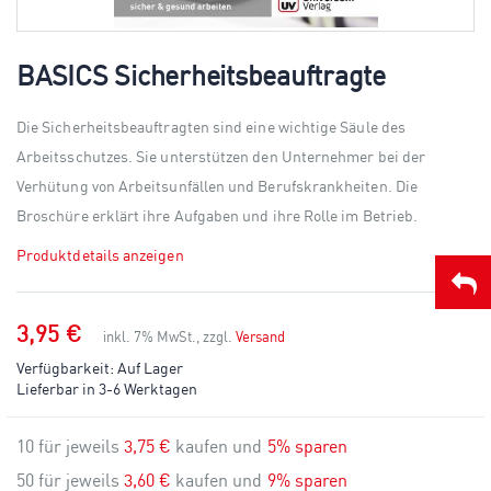
Skip
to
BASICS Sicherheitsbeauftragte
the
beginning
of
Die Sicherheitsbeauftragten sind eine wichtige Säule des
the
Arbeitsschutzes. Sie unterstützen den Unternehmer bei der
images
gallery
Verhütung von Arbeitsunfällen und Berufskrankheiten. Die
Broschüre erklärt ihre Aufgaben und ihre Rolle im Betrieb.
Produktdetails anzeigen
3,95 €
inkl. 7% MwSt., zzgl.
Versand
Verfügbarkeit:
Auf Lager
Lieferbar in 3-6 Werktagen
10 für jeweils
3,75 €
kaufen und
5
% sparen
50 für jeweils
3,60 €
kaufen und
9
% sparen