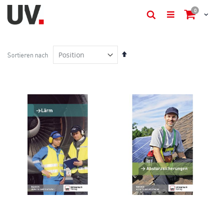
items
0
Cart
Suche
In
Sortieren nach
absteigender
Reihenfolge