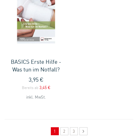
BASICS Erste Hilfe -
Was tun im Notfall?
3,95 €
3,45 €
Bereits ab
inkl. MwSt.
Seite
Sie lesen gerade Seite
Seite
Seite
Seite
Weiter
1
2
3