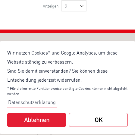
Anzeigen
Wir nutzen Cookies* und Google Analytics, um diese
Wir sind für Sie da!
Website ständig zu verbessern.
Montag - Freitag von 8 - 17 Uhr
Sind Sie damit einverstanden? Sie können diese
Für alle Fragen rund um Ihre Bestellungen:
Entscheidung jederzeit widerrufen.
Telefon:
+49 611 90 30 0
* Für die korrekte Funktionsweise benötigte Cookies können nicht abgeleht
E-Mail:
service@universum.de
werden.
Datenschutzerklärung
Ihre Vorteile
Kostenloser Versand ab 50€ Bestellwert
Ablehnen
OK
Sicher Einkaufen: Rechnung, PayPal
Produktentwicklung von eigener Fachredaktion